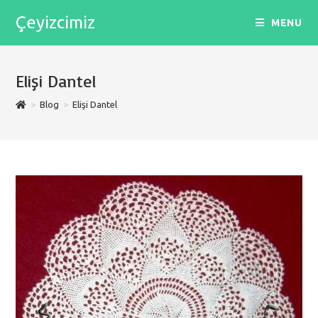
Skip
Çeyizcimiz
MENU
to
content
Elişi Dantel
>
Blog
>
Elişi Dantel