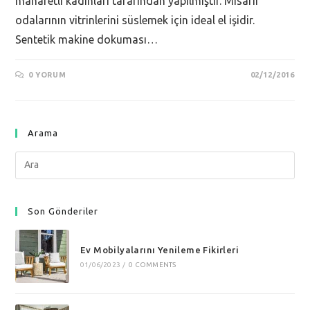
maharetli kadınları tarafından yapılmıştır. Misafir
odalarının vitrinlerini süslemek için ideal el işidir.
Sentetik makine dokuması…
0 YORUM
02/12/2016
Arama
Search
this
website
Son Gönderiler
Ev Mobilyalarını Yenileme Fikirleri
01/06/2023
/
0 COMMENTS