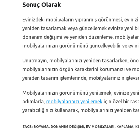
Sonuç Olarak
Evinizdeki mobilyaların yıpranmış görünmesi, evinizin
yeniden tasarlamak veya güncellemek evinize yeni b
donanım değişimi ve yeniden düzenleme, mobilyalarını
mobilyalarınızın görünümünü güncelleyebilir ve eviniz
Unutmayın, mobilyalarınızı yeniden tasarlarken, öncel
mobilyalarınızın özgün karakterini korumanızı ve mob
yeniden tasarım işlemlerinde, mobilyalarınızın işlevs
Mobilyalarınızın görünümünü yenilemek, evinize yeni 
adımlarla,
mobilyalarınızı yenilemek
için özel bir ta
yaratıcılığınızı kullanarak, mobilyalarınızı yeniden 
TAGS:
BOYAMA
,
DONANIM DEĞIŞIMI
,
EV MOBILYALARI
,
KAPLAMA
,
K