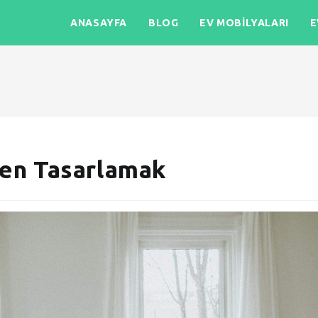
ANASAYFA
BLOG
EV MOBILYALARI
E
den Tasarlamak