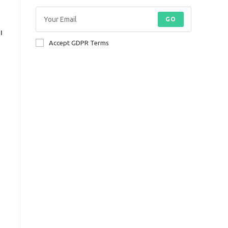
GO
ı
Accept GDPR Terms