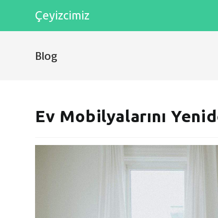
Skip
Çeyizcimiz
to
content
Blog
Ev Mobilyalarını Yeni