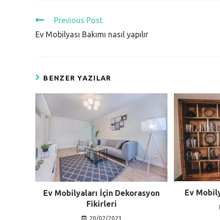
Read
Previous Post
more
Ev Mobilyası Bakımı nasıl yapılır
articles
BENZER YAZILAR
Ev Mobily
Ev Mobilyaları İçin Dekorasyon
Fikirleri
20/02/2023