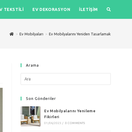
V TEKSTILI
EV DEKORASYON
İLETIŞIM
>
Ev Mobilyaları
>
Ev Mobilyalarını Yeniden Tasarlamak
Arama
Search
this
website
Son Gönderiler
Ev Mobilyalarını Yenileme
Fikirleri
01/06/2023
/
0 COMMENTS