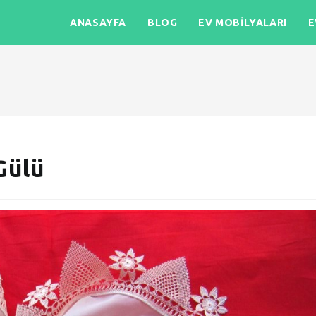
ANASAYFA
BLOG
EV MOBILYALARI
E
Gülü