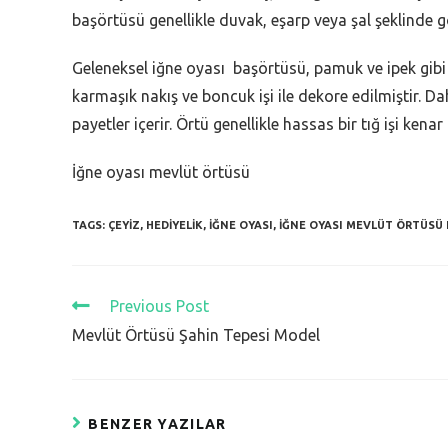
başörtüsü genellikle duvak, eşarp veya şal şeklinde g
Geleneksel iğne oyası başörtüsü, pamuk ve ipek gibi i
karmaşık nakış ve boncuk işi ile dekore edilmiştir. Dah
payetler içerir. Örtü genellikle hassas bir tığ işi kenar
İğne oyası mevlüt örtüsü
TAGS:
ÇEYIZ
,
HEDIYELIK
,
IĞNE OYASI
,
IĞNE OYASI MEVLÜT ÖRTÜSÜ F
Read
Previous Post
more
Mevlüt Örtüsü Şahin Tepesi Model
articles
BENZER YAZILAR