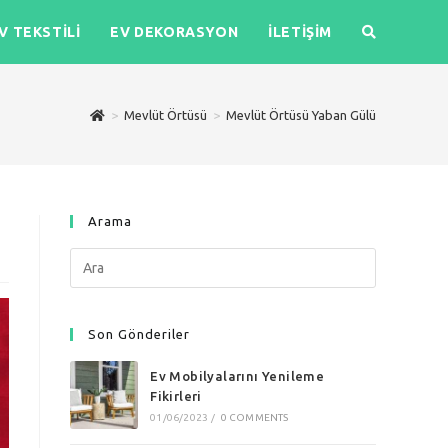
V TEKSTILI
EV DEKORASYON
İLETIŞIM
>
Mevlüt Örtüsü
>
Mevlüt Örtüsü Yaban Gülü
Arama
Search
this
website
Son Gönderiler
Ev Mobilyalarını Yenileme
Fikirleri
01/06/2023
/
0 COMMENTS