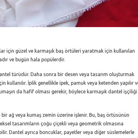
ar için güzel ve karmaşık baş örtüleri yaratmak için kullanılan
tadır ve bugün hala popülerdir.
r dantel türüdür. Daha sonra bir desen veya tasarım oluşturmak
 kullanılır. İplik genellikle ipek, pamuk veya ketenden yapılır v
 kumaşın da hafif olması gerekir, böylece karmaşık dantel işçiliği
e bir ağ veya kumaş zemin üzerine işlenir. Bu, baş örtüsünün
neksel tasarımların çoğu çiçekli veya geometrik olmasına
ilir. Dantel ayrıca boncuklar, payetler veya diğer süslemelerle