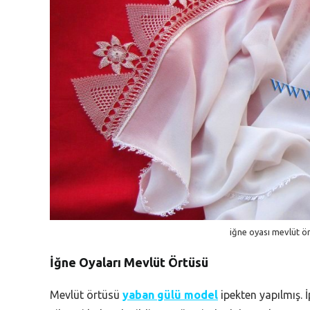
iğne oyası mevlüt ört
İğne Oyaları Mevlüt Örtüsü
Mevlüt örtüsü
yaban gülü model
ipekten yapılmış. 