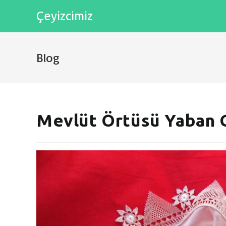
Skip
Çeyizcimiz
to
content
Blog
Mevlüt Örtüsü Yaban 