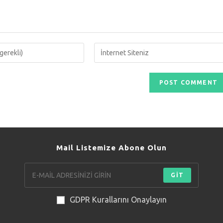
Enter
your
website
URL
(optional)
Mail Listemize Abone Olun
GİT
GDPR Kurallarını Onaylayın