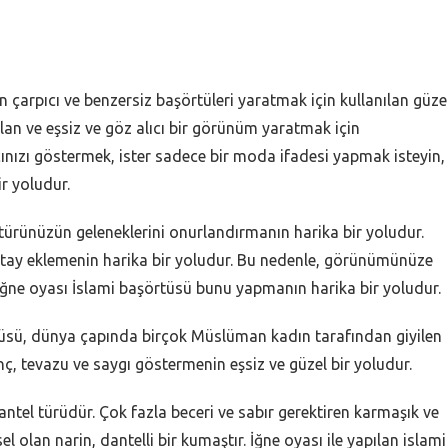
n çarpıcı ve benzersiz başörtüleri yaratmak için kullanılan güze
ılan ve eşsiz ve göz alıcı bir görünüm yaratmak için
ncınızı göstermek, ister sadece bir moda ifadesi yapmak isteyin,
r yoludur.
ltürünüzün geleneklerini onurlandırmanın harika bir yoludur.
detay eklemenin harika bir yoludur. Bu nedenle, görünümünüze
 iğne oyası İslami başörtüsü bunu yapmanın harika bir yoludur.
tüsü, dünya çapında birçok Müslüman kadın tarafından giyilen
anç, tevazu ve saygı göstermenin eşsiz ve güzel bir yoludur.
 dantel türüdür. Çok fazla beceri ve sabır gerektiren karmaşık ve
l olan narin, dantelli bir kumaştır. İğne oyası ile yapılan islami