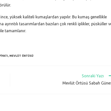
örülür.
nce, yüksek kaliteli kumaşlardan yapılır. Bu kumaş genellikle
a ayrıntılı tasarımlardan bazıları çok renkli iplikler, püsküller v
 ile tamamlanır.
IYATI
,
MEVLÜT ÖRTÜSÜ
Sonraki Yazı
Mevlüt Örtüsü Sabah Güne