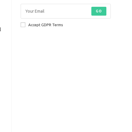
GO
Accept GDPR Terms
l