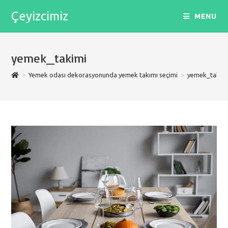
Skip
Çeyizcimiz
MENU
to
content
yemek_takimi
>
Yemek odası dekorasyonunda yemek takımı seçimi
>
yemek_takim