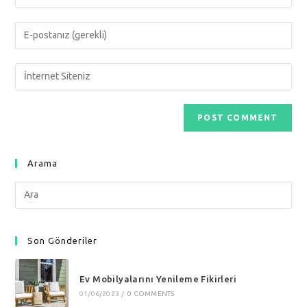
your
name
Enter
or
your
username
email
Enter
to
address
your
comment
to
website
comment
URL
(optional)
Arama
Search
this
website
Son Gönderiler
Ev Mobilyalarını Yenileme Fikirleri
01/06/2023
/
0 COMMENTS