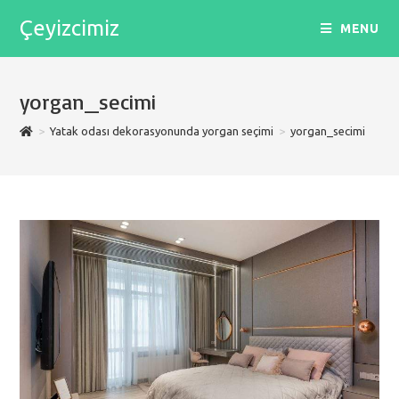
Skip
Çeyizcimiz
MENU
to
content
yorgan_secimi
>
Yatak odası dekorasyonunda yorgan seçimi
>
yorgan_secimi