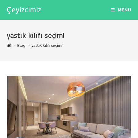
Skip
Çeyizcimiz
MENU
to
content
yastık kılıfı seçimi
>
Blog
>
yastık kılıfı seçimi