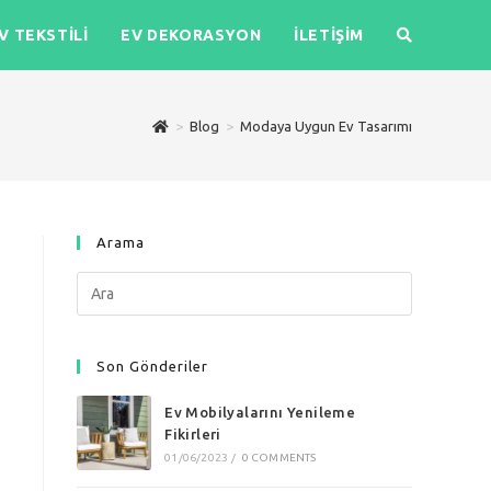
V TEKSTILI
EV DEKORASYON
İLETIŞIM
>
Blog
>
Modaya Uygun Ev Tasarımı
Arama
Search
this
website
Son Gönderiler
Ev Mobilyalarını Yenileme
Fikirleri
01/06/2023
/
0 COMMENTS