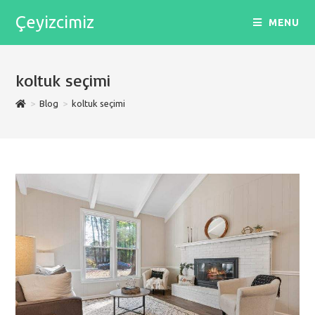
Skip
Çeyizcimiz
MENU
to
content
koltuk seçimi
>
Blog
>
koltuk seçimi