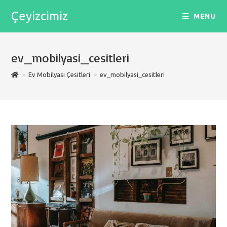
Skip
Çeyizcimiz
MENU
to
content
ev_mobilyasi_cesitleri
>
Ev Mobilyası Çesitleri
>
ev_mobilyasi_cesitleri